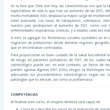
En la fase que Chile vive hoy, las características son que la
expectativas de vida lo que trae un aumento de las ENT, de
morbi-mortalidad. Esto desplaza la mayor carga de morbimort
edad avanzada. Las tasas de tabaquismo, sobrepeso, obes
nuestro país predisponen al aumento de ENT, como son la 
enfermedades respiratorias crónicas, y a edades cada vez má
A esto se agregan los fenómenos sociales sucedidos en el c
migración de poblaciones desde distintas regiones geográfi
que se encontraban controladas.
Para proporcionar un buen cuidado de la salud bucodental lo
de riesgo en pacientes portadores de ENT, de los cuales l
odontológico puede ser, en este contexto, un factor de ries
pueden agravar algunas ENT. Estos riesgos se disminuyen reali
adecuando los procedimientos odontológicos según las con
patologías que lo afectan, así como la polifarmacia.
COMPETENCIAS
Al finalizar este curso, el cirujano-dentista será capaz de:
Conocer y describir los pasos en la realización de una hist