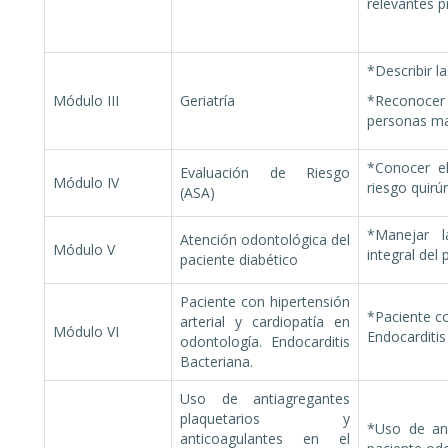
relevantes p
*Describir l
Módulo III
Geriatría
*Reconocer
personas m
*Conocer el
Evaluación de Riesgo
Módulo IV
riesgo quirú
(ASA)
*Manejar l
Atención odontológica del
Módulo V
integral del 
paciente diabético
Paciente con hipertensión
*Paciente co
arterial y cardiopatía en
Módulo VI
Endocarditis
odontología. Endocarditis
Bacteriana.
Uso de antiagregantes
plaquetarios y
*Uso de ant
anticoagulantes en el