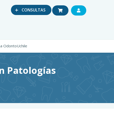
+
CONSULTAS
ma OdontoUchile
n Patologías