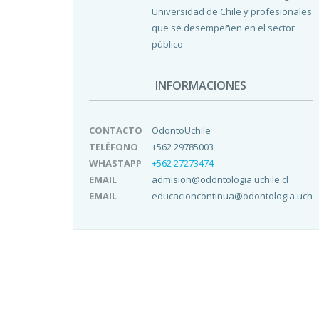
Universidad de Chile y profesionales
que se desempeñen en el sector
público
INFORMACIONES
CONTACTO
OdontoUchile
TELÉFONO
+562 29785003
WHASTAPP
+562 27273474
EMAIL
admision@odontologia.uchile.cl
EMAIL
educacioncontinua@odontologia.uchile