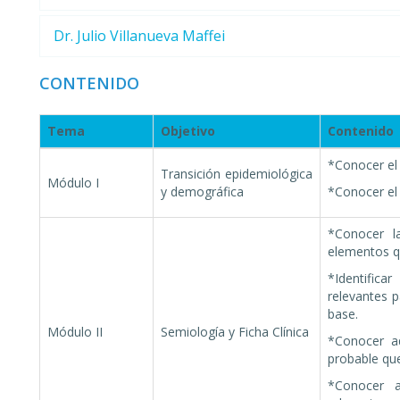
Dr. Julio Villanueva Maffei
CONTENIDO
Tema
Objetivo
Contenido
*Conocer el 
Transición epidemiológica
Módulo I
y demográfica
*Conocer el
*Conocer la
elementos q
*Identifica
relevantes p
base.
Módulo II
Semiología y Ficha Clínica
*Conocer aq
probable que
*Conocer a