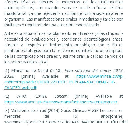
efectos tóxicos directos e indirectos de los tratamientos
antineoplásicos, aun cuando estos se localizan fuera del área
maxilofacial, ya que ejercen su acción de forma sistémica en el
organismo. Las manifestaciones orales inmediatas y tardías son
múltiples y requieren de una atención especializada
Ante esta situación se ha planteado en diversas guías clínicas la
necesidad de evaluaciones y atenciones odontológicas antes,
durante y después de tratamiento oncológico con el fin de
plantear estrategias para la prevención o intervención temprana
de las complicaciones orales y así mejorar la calidad de vida de
los sobrevivientes. (3,4)
(1) Ministerio de Salud (2018).
Plan nacional del cáncer 2018-
2028.
[online] Available at:
https://www.minsal.cl/wp-
content/uploads/2019/01/2019.01.23_PLAN-NACIONAL-DE-
CANCER_web.pdf
(2) WHO. (2018).
Cancer
. [online] Available at:
https://www.who.int/es/news-room/fact-sheets/detail/cancer
.
(3) Ministerio de Salud (2014) Guías Clínicas AUGE Leucemia en
menores de 15 años[online]
ww.minsal.cl/portal/url/item/7220fdc433e944a9e04001011f0113b9