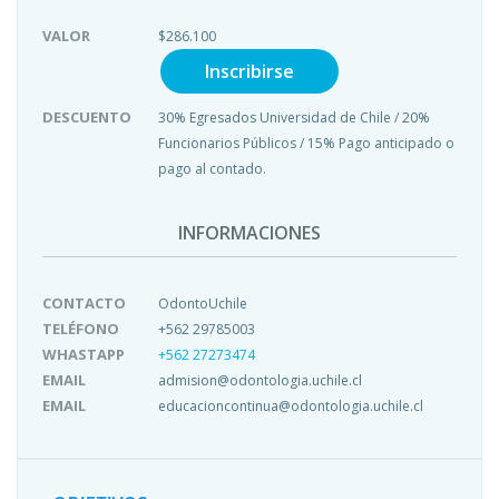
VALOR
$
286.100
Inscribirse
DESCUENTO
30% Egresados Universidad de Chile / 20%
Funcionarios Públicos / 15% Pago anticipado o
pago al contado.
INFORMACIONES
CONTACTO
OdontoUchile
TELÉFONO
+562 29785003
WHASTAPP
+562 27273474
EMAIL
admision@odontologia.uchile.cl
EMAIL
educacioncontinua@odontologia.uchile.cl