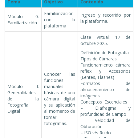
Tema
Objetivo
Contenido
Familiarización
Ingreso y recorrido por
Módulo 0:
con la
la plataforma.
Familiarización
plataforma
Clase virtual: 17 de
octubre 2025.
Definición de Fotografía
Tipos de Cámaras
Funcionamiento cámara
reflex y Accesorios
Conocer las
(Lentes, Flashes)
funciones
Formatos de
Módulo I:
manuales
almacenamiento de
Generalidades
básicas de una
imágenes
de la
cámara digital
Conceptos Escenciales :
Fotografía
y su aplicación
– Diafragma y
Digital
al momento de
profundidad de Campo
tomar
– Velocidad de
fotografías.
Obturación
– ISO v/s Ruido