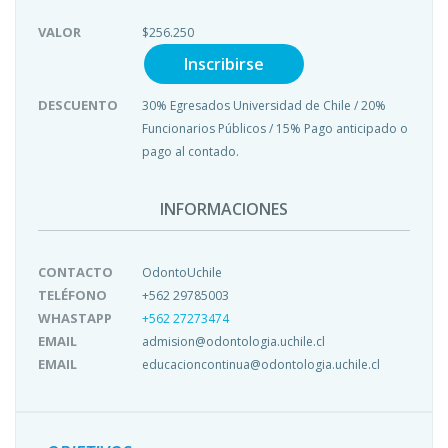
VALOR
$
256.250
Inscribirse
DESCUENTO
30% Egresados Universidad de Chile / 20%
Funcionarios Públicos / 15% Pago anticipado o
pago al contado.
INFORMACIONES
CONTACTO
OdontoUchile
TELÉFONO
+562 29785003
WHASTAPP
+562 27273474
EMAIL
admision@odontologia.uchile.cl
EMAIL
educacioncontinua@odontologia.uchile.cl